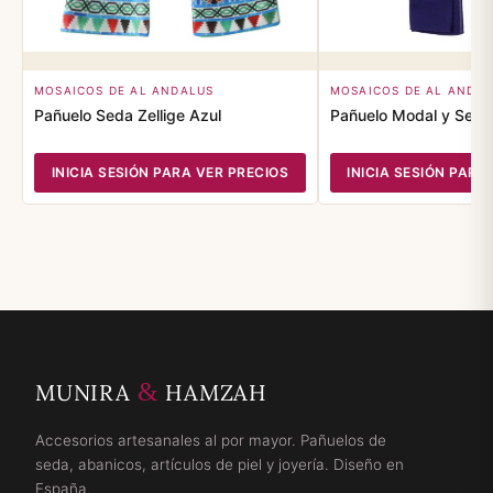
MOSAICOS DE AL ANDALUS
MOSAICOS DE AL ANDA
Pañuelo Seda Zellige Azul
Pañuelo Modal y Seda
INICIA SESIÓN PARA VER PRECIOS
INICIA SESIÓN PARA
&
MUNIRA
HAMZAH
Accesorios artesanales al por mayor. Pañuelos de
seda, abanicos, artículos de piel y joyería. Diseño en
España.