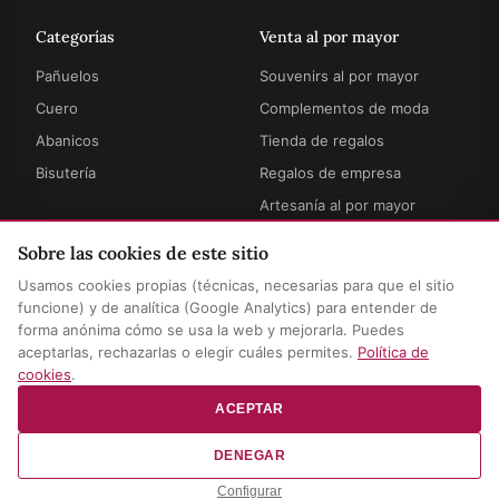
Categorías
Venta al por mayor
Pañuelos
Souvenirs al por mayor
Cuero
Complementos de moda
Abanicos
Tienda de regalos
Bisutería
Regalos de empresa
Artesanía al por mayor
Sobre las cookies de este sitio
Información
Legal
Usamos cookies propias (técnicas, necesarias para que el sitio
Cómo funciona
Términos y condiciones
funcione) y de analítica (Google Analytics) para entender de
forma anónima cómo se usa la web y mejorarla. Puedes
Envíos y entregas
Privacidad y aviso legal
aceptarlas, rechazarlas o elegir cuáles permites.
Política de
Preguntas frecuentes
Política de cookies
cookies
.
Contacto
Configurar cookies
ACEPTAR
DENEGAR
© 2026 Munira & Hamzah · Mayoristas — Dos Hermanas, Sevilla
Configurar