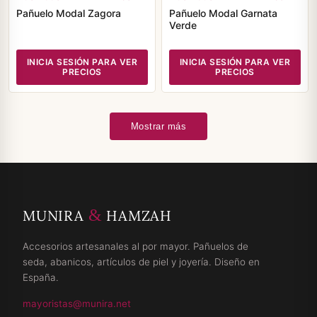
Pañuelo Modal Zagora
Pañuelo Modal Garnata
Verde
INICIA SESIÓN PARA VER
INICIA SESIÓN PARA VER
PRECIOS
PRECIOS
Mostrar más
&
MUNIRA
HAMZAH
Accesorios artesanales al por mayor. Pañuelos de
seda, abanicos, artículos de piel y joyería. Diseño en
España.
mayoristas@munira.net