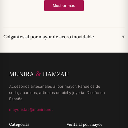
Mostrar más
▾
Colgantes al por mayor de acero inoxidable
&
MUNIRA
HAMZAH
Accesorios artesanales al por mayor. Pañuelos de
seda, abanicos, artículos de piel y joyería. Diseño en
España.
mayoristas@munira.net
Categorías
Venta al por mayor