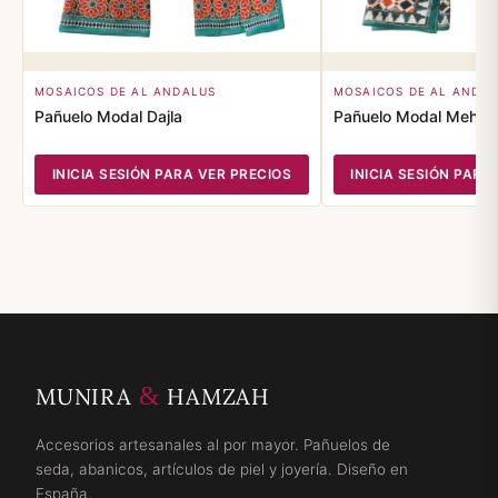
MOSAICOS DE AL ANDALUS
MOSAICOS DE AL ANDA
Pañuelo Modal Dajla
Pañuelo Modal Mehdy
INICIA SESIÓN PARA VER PRECIOS
INICIA SESIÓN PARA
&
MUNIRA
HAMZAH
Accesorios artesanales al por mayor. Pañuelos de
seda, abanicos, artículos de piel y joyería. Diseño en
España.