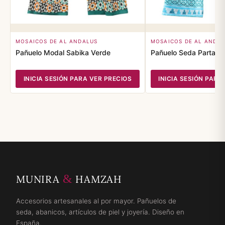
MOSAICOS DE AL ANDALUS
MOSAICOS DE AL ANDA
Pañuelo Modal Sabika Verde
Pañuelo Seda Partal A
INICIA SESIÓN PARA VER PRECIOS
INICIA SESIÓN PARA
&
MUNIRA
HAMZAH
Accesorios artesanales al por mayor. Pañuelos de
seda, abanicos, artículos de piel y joyería. Diseño en
España.