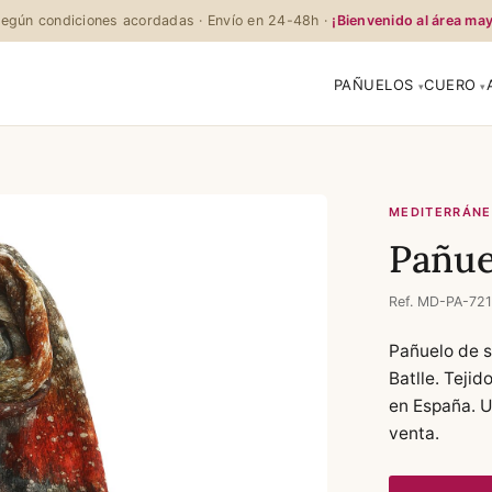
egún condiciones acordadas · Envío en 24-48h ·
¡Bienvenido al área may
PAÑUELOS
CUERO
MEDITERRÁN
Pañue
Ref. MD-PA-721
Pañuelo de s
Batlle. Teji
en España. U
venta.