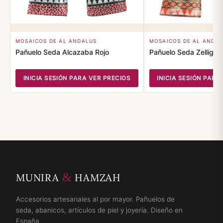
MOSAICOS DE AL ANDALUS
MOSAICOS DE AL ANDA
Pañuelo Seda Alcazaba Rojo
Pañuelo Seda Zellige 
INICIA SESIÓN PARA VER PRECIOS
INICIA SESIÓN PARA
&
MUNIRA
HAMZAH
Accesorios artesanales al por mayor. Pañuelos de
seda, abanicos, artículos de piel y joyería. Diseño en
España.