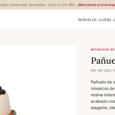
egún condiciones acordadas · Envío en 24-48h ·
¡Bienvenido al área may
PAÑUELOS
CUERO
MOSAICOS DE
Pañue
Ref. MD-SQU-1
Pañuelo de s
mosaicos de 
misma intens
acabado cosi
elegante, id