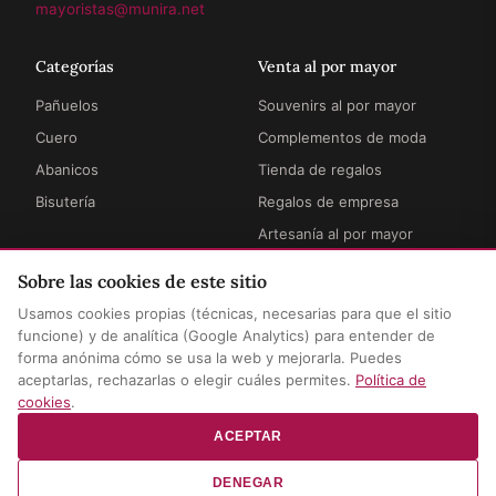
mayoristas@munira.net
Categorías
Venta al por mayor
Pañuelos
Souvenirs al por mayor
Cuero
Complementos de moda
Abanicos
Tienda de regalos
Bisutería
Regalos de empresa
Artesanía al por mayor
Sobre las cookies de este sitio
Información
Legal
Usamos cookies propias (técnicas, necesarias para que el sitio
Cómo funciona
Términos y condiciones
funcione) y de analítica (Google Analytics) para entender de
forma anónima cómo se usa la web y mejorarla. Puedes
Envíos y entregas
Privacidad y aviso legal
aceptarlas, rechazarlas o elegir cuáles permites.
Política de
Preguntas frecuentes
Política de cookies
cookies
.
Contacto
Configurar cookies
ACEPTAR
DENEGAR