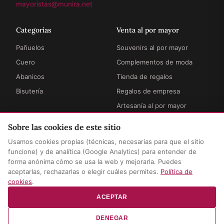
mayoristas@munira.net
Categorías
Venta al por mayor
Pañuelos
Souvenirs al por mayor
Cuero
Complementos de moda
Abanicos
Tienda de regalos
Bisutería
Regalos de empresa
Artesanía al por mayor
Sobre las cookies de este sitio
Información
Legal
Usamos cookies propias (técnicas, necesarias para que el sitio
Cómo funciona
Términos y condiciones
funcione) y de analítica (Google Analytics) para entender de
forma anónima cómo se usa la web y mejorarla. Puedes
Envíos y entregas
Privacidad y aviso legal
aceptarlas, rechazarlas o elegir cuáles permites.
Política de
Preguntas frecuentes
Política de cookies
cookies
.
Contacto
Configurar cookies
ACEPTAR
DENEGAR