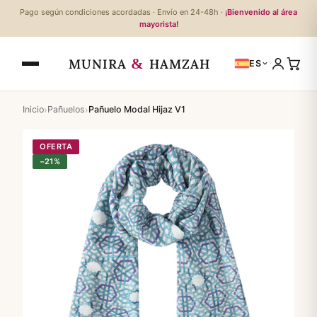
Pago según condiciones acordadas · Envío en 24-48h ·
¡Bienvenido al área
mayorista!
&
MUNIRA
HAMZAH
ES
›
›
Inicio
Pañuelos
Pañuelo Modal Hijaz V1
OFERTA
−21%