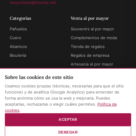
mayoristas@munira.net
Categorías
Venta al por mayor
Pañuelos
Souvenirs al por mayor
Cuero
Complementos de moda
Abanicos
Tienda de regalos
Bisutería
Regalos de empresa
Artesanía al por mayor
Sobre las cookies de este sitio
Información
Legal
Usamos cookies propias (técnicas, necesarias para que el sitio
Cómo funciona
Términos y condiciones
funcione) y de analítica (Google Analytics) para entender de
forma anónima cómo se usa la web y mejorarla. Puedes
Envíos y entregas
Privacidad y aviso legal
aceptarlas, rechazarlas o elegir cuáles permites.
Política de
Preguntas frecuentes
Política de cookies
cookies
.
Contacto
Configurar cookies
ACEPTAR
DENEGAR