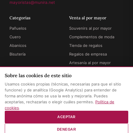
mayoristas@munira.net
Categorías
Venta al por mayor
Pañuelos
Souvenirs al por mayor
Cuero
Complementos de moda
Abanicos
Tienda de regalos
Bisutería
Regalos de empresa
Artesanía al por mayor
Sobre las cookies de este sitio
Información
Legal
Usamos cookies propias (técnicas, necesarias para que el sitio
Cómo funciona
Términos y condiciones
funcione) y de analítica (Google Analytics) para entender de
forma anónima cómo se usa la web y mejorarla. Puedes
Envíos y entregas
Privacidad y aviso legal
aceptarlas, rechazarlas o elegir cuáles permites.
Política de
Preguntas frecuentes
Política de cookies
cookies
.
Contacto
Configurar cookies
ACEPTAR
DENEGAR