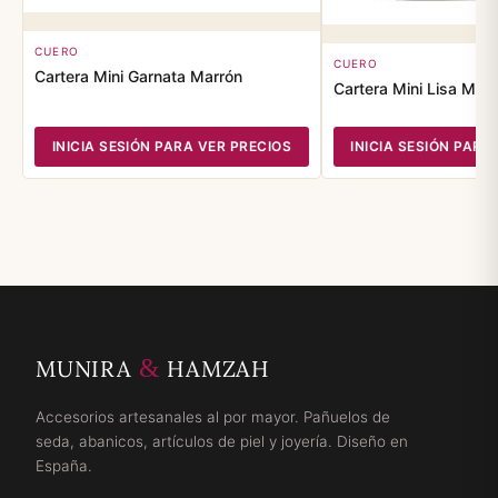
CUERO
CUERO
Cartera Mini Garnata Marrón
Cartera Mini Lisa Mar
INICIA SESIÓN PARA VER PRECIOS
INICIA SESIÓN PARA
&
MUNIRA
HAMZAH
Accesorios artesanales al por mayor. Pañuelos de
seda, abanicos, artículos de piel y joyería. Diseño en
España.