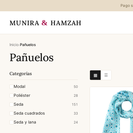
Pago s
&
MUNIRA
HAMZAH
›
Inicio
Pañuelos
Pañuelos
Categorías
▦
☰
Modal
50
Poliéster
28
Seda
151
Seda cuadrados
33
Seda y lana
24