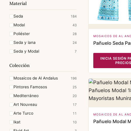
Material
Seda
184
Modal
43
Poliéster
28
MOSAICOS DE AL AN
Seda y lana
Pañuelo Seda Par
24
Seda y Modal
7
INICIA SESIÓN 
PRECIO
Colección
Mosaicos de Al Andalus
196
Pintores Famosos
25
Mediterráneo
20
Art Nouveau
17
Arte Turco
11
MOSAICOS DE AL AN
Pañuelo Modal M
Ikat
10
Fluid Art
7