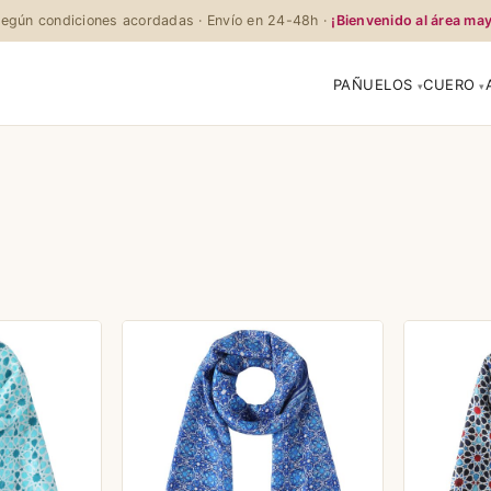
egún condiciones acordadas · Envío en 24-48h ·
¡Bienvenido al área may
PAÑUELOS
CUERO